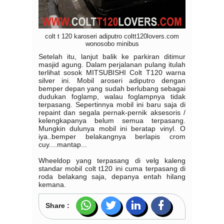
colt t 120 karoseri adiputro coltt120lovers.com
wonosobo minibus
Setelah itu, lanjut balik ke parkiran ditimur
masjid agung. Dalam perjalanan pulang itulah
terlihat sosok MITSUBISHI Colt T120 warna
silver ini. Mobil aroseri adiputro dengan
bemper depan yang sudah berlubang sebagai
dudukan foglamp, walau foglampnya tidak
terpasang. Sepertinnya mobil ini baru saja di
repaint dan segala pernak-pernik aksesoris /
kelengkapanya belum semua terpasang.
Mungkin dulunya mobil ini beratap vinyl. O
iya..bemper belakangnya berlapis crom
cuy....mantap...
Wheeldop yang terpasang di velg kaleng
standar mobil colt t120 ini cuma terpasang di
roda belakang saja, depanya entah hilang
kemana.
Share :