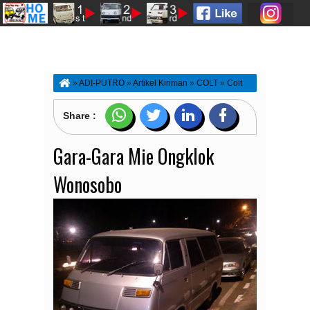
»
ADI-PUTRO
»
Artikel Kiriman
»
COLT
»
Colt
Punya Cerita
»
KAROSERI
»
MINIBUS
»
T120MATAEMPAT
»
wonosobo
»
Gara-Gara Mie
Share :
Ongklok Wonosobo
Gara-Gara Mie Ongklok
Wonosobo