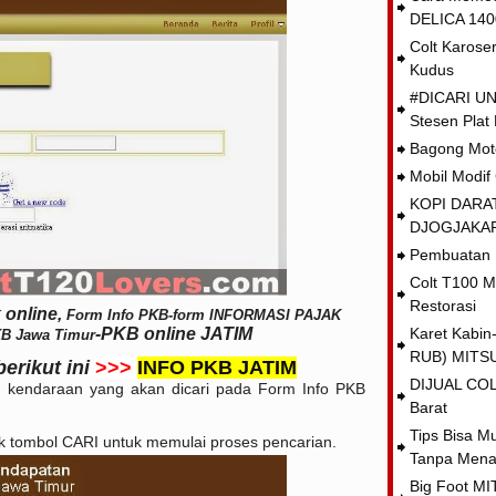
DELICA 1400
Colt Karos
Kudus
#DICARI UN
Stesen Plat
Bagong Mo
Mobil Modi
KOPI DARAT
DJOGJAKA
Pembuatan U
Colt T100 M
Restorasi
 online,
Form Info PKB-form INFORMASI PAJAK
-PKB online JATIM
Karet Kabi
B Jawa Timur
RUB) MITSU
erikut ini
>>>
INFO PKB JATIM
DIJUAL COL
) kendaraan yang akan dicari pada Form Info PKB
Barat
Tips Bisa M
klik tombol CARI untuk memulai proses pencarian.
Tanpa Men
Big Foot M