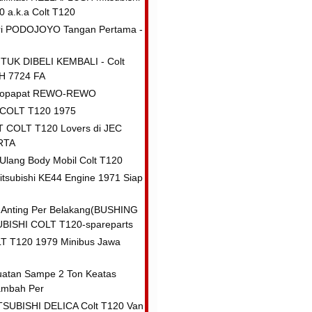
 a.k.a Colt T120
eri PODOJOYO Tangan Pertama -
TUK DIBELI KEMBALI - Colt
 H 7724 FA
topapat REWO-REWO
f COLT T120 1975
 COLT T120 Lovers di JEC
RTA
lang Body Mobil Colt T120
itsubishi KE44 Engine 1971 Siap
n-Anting Per Belakang(BUSHING
BISHI COLT T120-spareparts
T T120 1979 Minibus Jawa
uatan Sampe 2 Ton Keatas
ambah Per
ITSUBISHI DELICA Colt T120 Van