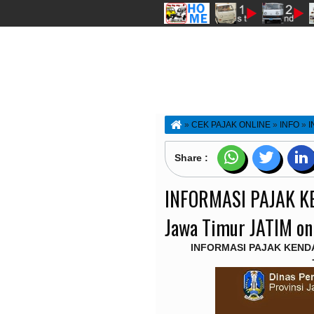
»
CEK PAJAK ONLINE
»
INFO
»
I
KENDARAAN BERMOTOR
»
PKB
»
I
Jawa Timur JATIM online
Share :
INFORMASI PAJAK K
Jawa Timur JATIM on
INFORMASI PAJAK KEND