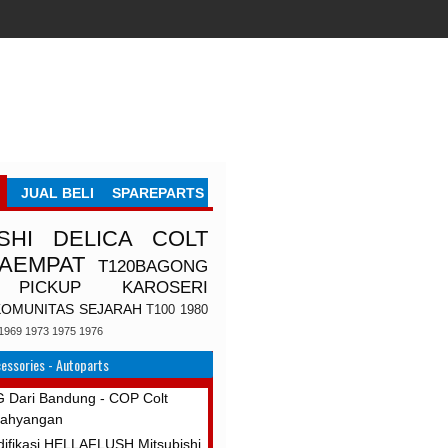
JUAL BELI
SPAREPARTS
SHI
DELICA
COLT
TAEMPAT
T120BAGONG
PICKUP
KAROSERI
KOMUNITAS
SEJARAH
T100
1980
1969
1973
1975
1976
essories - Autoparts
 Dari Bandung - COP Colt
rahyangan
ifikasi HELLAFLUSH Mitsubishi