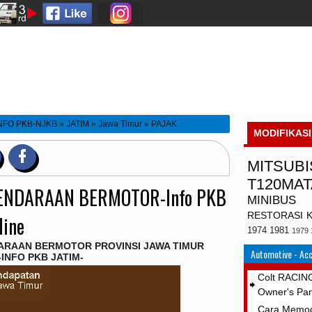
NFO PKB-NJKB
»
JATIM
»
Jawa Timur
»
PAJAK
MODIFIKASI
NFORMASI PAJAK KENDARAAN BERMOTOR-Info PKB
MITSUBI
T120MA
ENDARAAN BERMOTOR-Info PKB
MINIBUS
RESTORASI
line
1974
1981
1979
ARAAN BERMOTOR PROVINSI JAWA TIMUR
Automotive - Acc
-INFO PKB JATIM-
Colt RACING
Owner's Pa
Cara Memod