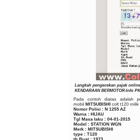
Langkah pengecekan pajak onlin
KENDARAAN BERMOTOR-Info P
Pada contoh diatas adalah
mobil
MITSUBISHI
colt t120 mili
Nomor Polisi : N 1255 AZ
Warna : HIJAU
Tgl Masa laku : 04-01-2015
Model : STATION WGN
Merk : MITSUBISHI
type : T120
th Buat : 1973