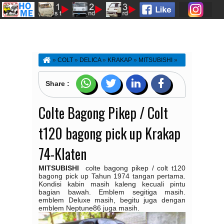
»
COLT
»
DELICA
»
KRAKAP
»
MITSUBISHI
»
PICKUP
»
T120BAGONG
»
Colte Bagong Pikep /
Colt t120 bagong pick up Krakap 74-Klaten
Share :
Colte Bagong Pikep / Colt
t120 bagong pick up Krakap
74-Klaten
MITSUBISHI
colte bagong pikep / colt t120
bagong pick up Tahun 1974 tangan pertama.
Kondisi kabin masih kaleng kecuali pintu
bagian bawah. Emblem segitiga masih.
emblem Deluxe masih, begitu juga dengan
emblem Neptune86 juga masih.