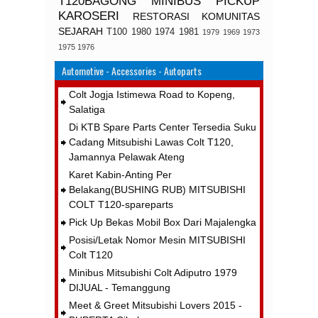
T120BAGONG
MINIBUS
PICKUP
KAROSERI
RESTORASI
KOMUNITAS
SEJARAH
T100
1980
1974
1981
1979
1969
1973
1975
1976
Automotive - Accessories - Autoparts
Colt Jogja Istimewa Road to Kopeng,
Salatiga
Di KTB Spare Parts Center Tersedia Suku
Cadang Mitsubishi Lawas Colt T120,
Jamannya Pelawak Ateng
Karet Kabin-Anting Per
Belakang(BUSHING RUB) MITSUBISHI
COLT T120-spareparts
Pick Up Bekas Mobil Box Dari Majalengka
Posisi/Letak Nomor Mesin MITSUBISHI
Colt T120
Minibus Mitsubishi Colt Adiputro 1979
DIJUAL - Temanggung
Meet & Greet Mitsubishi Lovers 2015 -