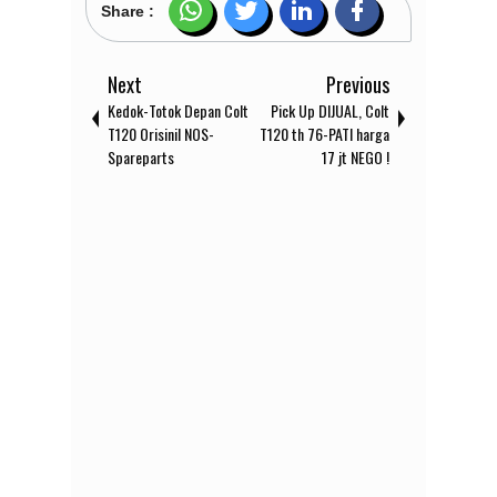
Share :
Next
Previous
Kedok-Totok Depan Colt
Pick Up DIJUAL, Colt
T120 Orisinil NOS-
T120 th 76-PATI harga
Spareparts
17 jt NEGO !