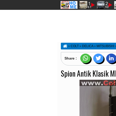
»
COLT
»
DELICA
»
MITSUBISHI
T120MATAEMPAT
»
Spion Antik Klas
Share :
Spion Antik Klasik M