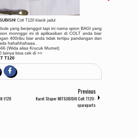
SUBISHI
Colt T120 klasik jadul
e yang berjenggot tapi ini nama spion BAGI yang
pion monnggo ini di aplikasikan di COLT anda biar
dengan 400ribu biar anda tidak tertipu pandangan dan
 ada hahahhahaaa..
666
(Wida alias Krucuk Mumet)
0 lainya bisa cek di >>
T T120
Previous
lt t120
Karet Stoper MITSUBISHI Colt T12O-
spareparts