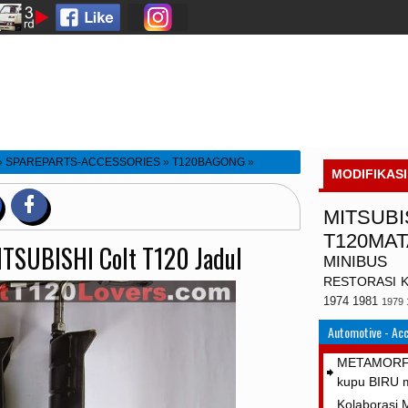
»
SPAREPARTS-ACCESSORIES
»
T120BAGONG
»
MODIFIKASI
ik MITSUBISHI Colt T120 Jadul
MITSUBI
T120MA
ITSUBISHI Colt T120 Jadul
MINIBUS
RESTORASI
1974
1981
1979
Automotive - Acc
METAMORFOS
kupu BIRU 
Kolaborasi