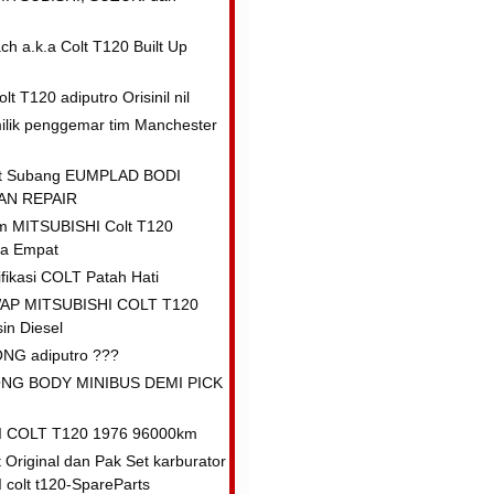
h a.k.a Colt T120 Built Up
lt T120 adiputro Orisinil nil
ilik penggemar tim Manchester
lt Subang EUMPLAD BODI
AN REPAIR
m MITSUBISHI Colt T120
a Empat
fikasi COLT Patah Hati
AP MITSUBISHI COLT T120
in Diesel
G adiputro ???
NG BODY MINIBUS DEMI PICK
I COLT T120 1976 96000km
Original dan Pak Set karburator
colt t120-SpareParts