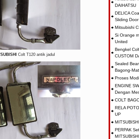
DAIHATSU
DELICA Coac
Sliding Door
Mitsubishi Co
Si Orange m
United
Bengkel Co
TSUBISHI
Colt T120 antik jadul
CUSTOM D
Sealed Bea
Bagong-Mat
Proses Modi
ENGINE SW
Dengan Mes
COLT BAGON
RELA POTO
UP
MITSUBISH
PERPAK Set 
MITSUBISHI 