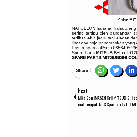
Spion
MIT
NAPOLEON hahahahhaha orang bul
sering tertipu oleh pandangan s
terlihat lebih jadul tapi elegan 
lihat apa saja penampakan yang
Fast respon call/sms
085649593
Spare Parts
MITSUBISHI
colt t12
SPARE PARTS MITSUBISHI COL
Share :
Next
Mika Sein IMASEN Gril MITSUBISHI co
mata empat-NOS Spareparts DIJUAL