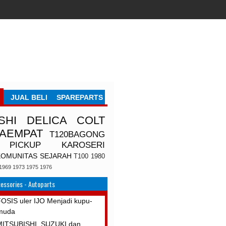
JUAL BELI
SPAREPARTS
SHI
DELICA
COLT
TAEMPAT
T120BAGONG
PICKUP
KAROSERI
KOMUNITAS
SEJARAH
T100
1980
1969
1973
1975
1976
essories - Autoparts
IS uler IJO Menjadi kupu-
muda
 MITSUBISHI, SUZUKI dan