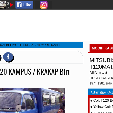
JUALBELIMOBIL
»
KRAKAP
»
MODIFIKASI
»
MODIFIKASI
0MATAEMPAT
»
MITSUBISHI COLT T120 KAMPUS /
MITSUBI
T120MA
120 KAMPUS / KRAKAP Biru
MINIBUS
RESTORASI
1974
1981
1979
Automotive - Acc
Colt T120 
Yellow Colt