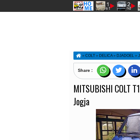
»
COLT
»
DELICA
»
DJADOEL
»
RAJAJALANAN
»
RESTORASI
»
T12
KRAKAP Biru Jogja
Share :
MITSUBISHI COLT T
Jogja