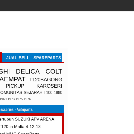
JUAL BELI
SPAREPARTS
SHI
DELICA
COLT
TAEMPAT
T120BAGONG
PICKUP
KAROSERI
KOMUNITAS
SEJARAH
T100
1980
1969
1973
1975
1976
essories - Autoparts
Bertubuh SUZUKI APV ARENA
 T120 in Malta 4-12-13