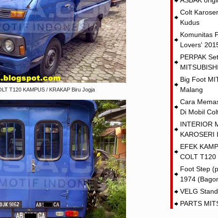
ASBAK orig
Colt Karos
Kudus
Komunitas P
Lovers' 201
PERPAK Set 
MITSUBISHI 
Big Foot M
Malang
LT T120 KAMPUS / KRAKAP Biru Jogja
Cara Memas
Di Mobil Co
INTERIOR 
KAROSERI 
EFEK KAMP
COLT T120
Foot Step (
1974 (Bago
VELG Stand
PARTS MITS