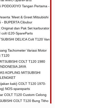
inal MMC-SpareParts
eri PODOJOYO Tangan Pertama -
eserta 'Meet & Greet Mitsubishi
5 - BUPERTA Cibubur
Original dan Pak Set karburator
colt t120-SpareParts
ITSUBISHI DELICA Colt T120 Van
ang Tachometer Variasi Motor
lt T120
MITSUBISHI COLT T120 1980
INDONESIA JAYA
AS KOPLING MITSUBISHI
 LENGKET
pijakan kaki) COLT T120 1970-
ng) NOS-spareparts
ar COLT T120 Custom Celong
UBISHI COLT T120 Bung Titho