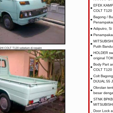
EFEK KAMP
COLT T120
Bagong / Bue
Penampakan
Adiputro, S
Penampaka
MITSUBISHI
Putih Band
HI COLT T120 sebelum di repaint
HOLDER swi
original TO
Body Part 
COLT T120 
Colt Bagong 
DIJUAL 55 J
Obrolan te
besar denga
STNK BPKB
MITSUBISHI 
Door Lock a