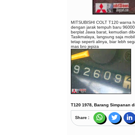
MITSUBISHI COLT T120 warna hija
dengan jarak tempuh baru 96000km 
berplat Jawa barat, kemudian dibe
Tasikmalaya, langsung saja mobil 
tetap seperti alinya, biar lebh s
mas bro jepiza
T120 1978, Barang Simpanan di
Share :