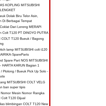
AS KOPLING MITSUBISHI
 LENGKET
uk Dolak Biru Telor Asin,
 Di Berbagai Tempat
i Coklat Dari Lereng MERAPI
n Colt T120 PT DINOYO PUTRA
 COLT T120 Bueuk / Bagong
ung
tch lamp MITSUBISHI colt t120
KAIRIKA-SpareParts
and Spare Part NOS MITSUBISHI
- HARTA KARUN Bagian 1
/ Plolong / Bueuk Pick Up Solo -
uta
ntang MITSUBISHI COLT VELG
n ban super tipis
 Nomor Mesin Nomor Rangka
Colt T120 Dijual
lias blimbingan COLT T120 New