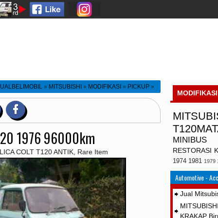
JUALBELIMOBIL
»
MITSUBISHI
»
MODIFIKASI
»
PICKUP
»
MODIFIKASI
TSUBISHI COLT T120 1976 96000km
MITSUBI
T120MA
120 1976 96000km
MINIBUS
RESTORASI
ICA COLT T120 ANTIK, Rare Item
1974
1981
1979
Automotive - Acc
Jual Mitsubi
MITSUBISH
KRAKAP Bir