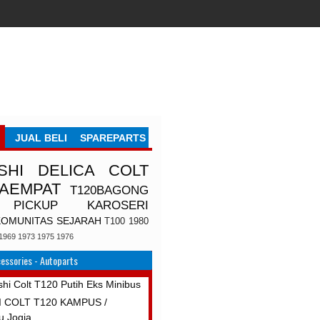
JUAL BELI
SPAREPARTS
SHI
DELICA
COLT
TAEMPAT
T120BAGONG
PICKUP
KAROSERI
KOMUNITAS
SEJARAH
T100
1980
1969
1973
1975
1976
essories - Autoparts
shi Colt T120 Putih Eks Minibus
I COLT T120 KAMPUS /
u Jogja