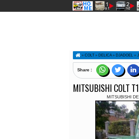
»
COLT
»
DELICA
»
DJADOEL
»
RESTORASI
»
T120MATAEMPAT
»
MI
Share :
MITSUBISHI COLT T
MITSUBISHI DEL