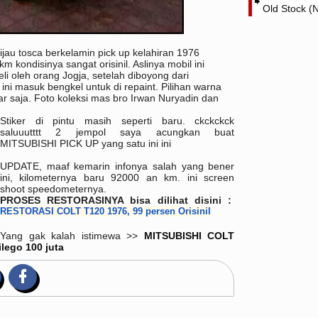
Old Stock (
u tosca berkelamin pick up kelahiran 1976
kondisinya sangat orisinil. Aslinya mobil ini
li oleh orang Jogja, setelah diboyong dari
ini masuk bengkel untuk di repaint. Pilihan warna
egar saja. Foto koleksi mas bro Irwan Nuryadin dan
Stiker di pintu masih seperti baru. ckckckck
saluuutttt 2 jempol saya acungkan buat
MITSUBISHI PICK UP yang satu ini ini
UPDATE, maaf kemarin infonya salah yang bener
ini, kilometernya baru 92000 an km. ini screen
shoot speedometernya.
PROSES RESTORASINYA bisa dilihat disini :
RESTORASI COLT T120 1976, 99 persen Orisinil
Yang gak kalah istimewa >>
MITSUBISHI COLT
lego 100 juta