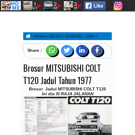
»
brosur
»
DELICA
»
DJADOEL
»
iklan
»
MINIBUS
»
MITSUBISHI
»
PICKUP
»
SEJARAH
»
Brosur MITSUBISHI COLT T120 Jadul Tahun 1977
Share :
Brosur MITSUBISHI COLT
T120 Jadul Tahun 1977
Brosur Jadul MITSUBISHI COLT T120
Ini dia SI RAJA JALANAN