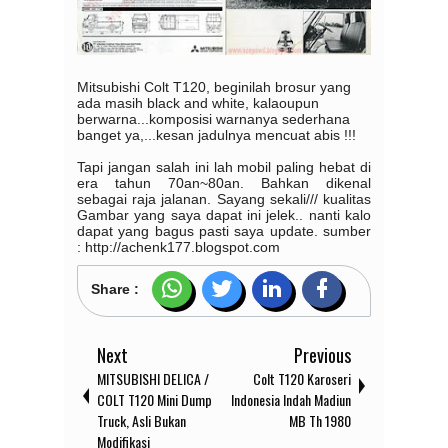
Mitsubishi Colt T120, beginilah brosur yang
ada masih black and white, kalaoupun
berwarna...komposisi warnanya sederhana
banget ya,...kesan jadulnya mencuat abis !!!
Tapi jangan salah ini lah mobil paling hebat di
era tahun 70an~80an. Bahkan dikenal
sebagai raja jalanan. Sayang sekali/// kualitas
Gambar yang saya dapat ini jelek.. nanti kalo
dapat yang bagus pasti saya update. sumber
: http://achenk177.blogspot.com
Share :
Next
Previous
MITSUBISHI DELICA /
Colt T120 Karoseri
COLT T120 Mini Dump
Indonesia Indah Madiun
Truck, Asli Bukan
MB Th 1980
Modifikasi